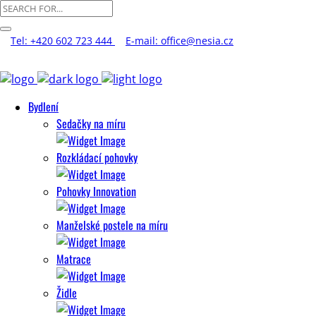
Tel: +420 602 723 444
E-mail: office@nesia.cz
Bydlení
Sedačky na míru
Rozkládací pohovky
Pohovky Innovation
Manželské postele na míru
Matrace
Židle