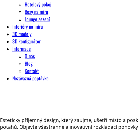
Hotelový pokoj
Boxy na míru
Lounge sezení
Interiéry na míru
3D modely
3D konfigurátor
Informace
O nás
Blog
Kontakt
Nezávazná poptávka
Esteticky příjemný design, který zaujme, ušetří místo a po
potahů. Objevte všestranné a inovativní rozkládací pohovky