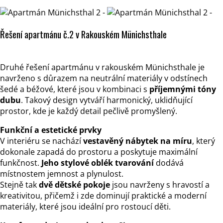
Řešení apartmánu č.2 v Rakouském Münichsthale
Druhé řešení apartmánu v rakouském Münichsthale je
navrženo s důrazem na neutrální materiály v odstínech
šedé a béžové, které jsou v kombinaci s
příjemnými tóny
dubu
. Takový design vytváří harmonický, uklidňující
prostor, kde je každý detail pečlivě promyšlený.
Funkční a estetické prvky
V interiéru se nachází
vestavěný nábytek na míru
, který
dokonale zapadá do prostoru a poskytuje maximální
funkčnost.
Jeho stylové oblék tvarování
dodává
místnostem jemnost a plynulost.
Stejně tak
dvě dětské pokoje
jsou navrženy s hravostí a
kreativitou, přičemž i zde dominují praktické a moderní
materiály, které jsou ideální pro rostoucí děti.