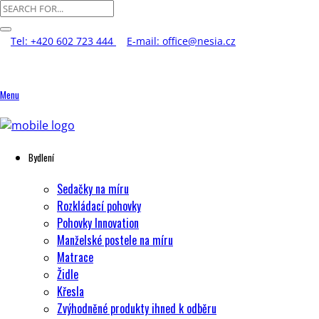
Tel: +420 602 723 444
E-mail: office@nesia.cz
Menu
Bydlení
Sedačky na míru
Rozkládací pohovky
Pohovky Innovation
Manželské postele na míru
Matrace
Židle
Křesla
Zvýhodněné produkty ihned k odběru