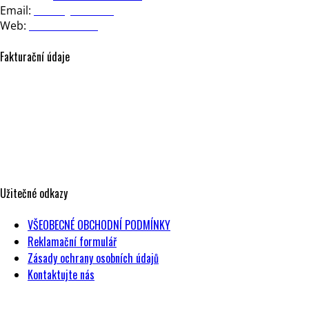
Email:
office@nesia.cz
Web:
www.nesia.cz
Fakturační údaje
NESIA design, s.r.o.
Strakonická 3363/2d
150 00 Praha 5
Česká republika
IČO: 17604443
DIČ: CZ17604443
Užitečné odkazy
VŠEOBECNÉ OBCHODNÍ PODMÍNKY
Reklamační formulář
Zásady ochrany osobních údajů
Kontaktujte nás