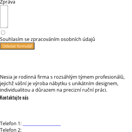
Zpráva
Souhlasím se zpracováním osobních údajů
Odeslat formulář
Nesia je rodinná firma s rozsáhlým týmem profesionálů,
jejichž vášní je výroba nábytku s unikátním designem,
individualitou a důrazem na precizní ruční práci.
Kontaktujte nás
NESIA design, s.r.o.
Strakonická 3363/2d, 150 00 Praha 5
Telefon 1:
+420 602 723 444
Telefon 2:
+420 602 281 391