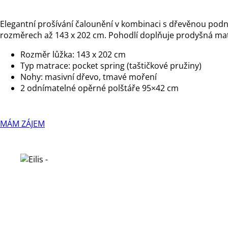
Elegantní prošívání čalounění v kombinaci s dřevěnou podn
rozměrech až 143 x 202 cm. Pohodlí doplňuje prodyšná matr
Rozměr lůžka: 143 x 202 cm
Typ matrace: pocket spring (taštičkové pružiny)
Nohy: masivní dřevo, tmavé moření
2 odnímatelné opěrné polštáře 95×42 cm
MÁM ZÁJEM