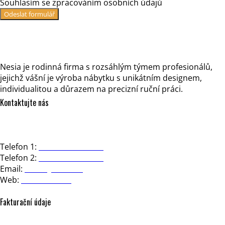
Souhlasím se zpracováním osobních údajů
Odeslat formulář
Nesia je rodinná firma s rozsáhlým týmem profesionálů,
jejichž vášní je výroba nábytku s unikátním designem,
individualitou a důrazem na precizní ruční práci.
Kontaktujte nás
NESIA design, s.r.o.
Strakonická 3363/2d, 150 00 Praha 5
Telefon 1:
+420 602 723 444
Telefon 2:
+420 602 281 391
Email:
office@nesia.cz
Web:
www.nesia.cz
Fakturační údaje
NESIA design, s.r.o.