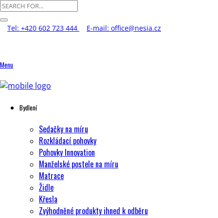
Tel: +420 602 723 444
E-mail: office@nesia.cz
Menu
Bydlení
Sedačky na míru
Rozkládací pohovky
Pohovky Innovation
Manželské postele na míru
Matrace
Židle
Křesla
Zvýhodněné produkty ihned k odběru