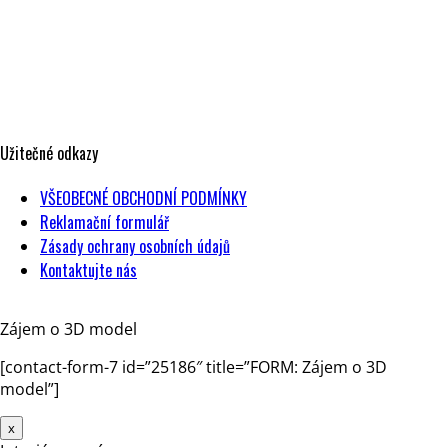
Strakonická 3363/2d
150 00 Praha 5
Česká republika
IČO: 17604443
DIČ: CZ17604443
Užitečné odkazy
VŠEOBECNÉ OBCHODNÍ PODMÍNKY
Reklamační formulář
Zásady ochrany osobních údajů
Kontaktujte nás
Zájem o 3D model
[contact-form-7 id=”25186″ title=”FORM: Zájem o 3D
model”]
x