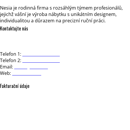
Nesia je rodinná firma s rozsáhlým týmem profesionálů,
jejichž vášní je výroba nábytku s unikátním designem,
individualitou a důrazem na precizní ruční práci.
Kontaktujte nás
NESIA design, s.r.o.
Strakonická 3363/2d, 150 00 Praha 5
Telefon 1:
+420 602 723 444
Telefon 2:
+420 602 281 391
Email:
office@nesia.cz
Web:
www.nesia.cz
Fakturační údaje
NESIA design, s.r.o.
Strakonická 3363/2d
150 00 Praha 5
Česká republika
IČO: 17604443