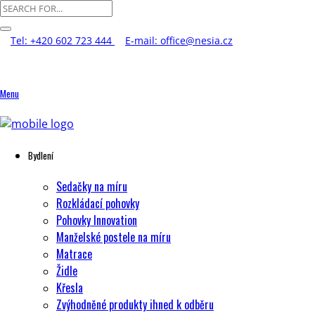
Tel: +420 602 723 444
E-mail: office@nesia.cz
Menu
Bydlení
Sedačky na míru
Rozkládací pohovky
Pohovky Innovation
Manželské postele na míru
Matrace
Židle
Křesla
Zvýhodněné produkty ihned k odběru