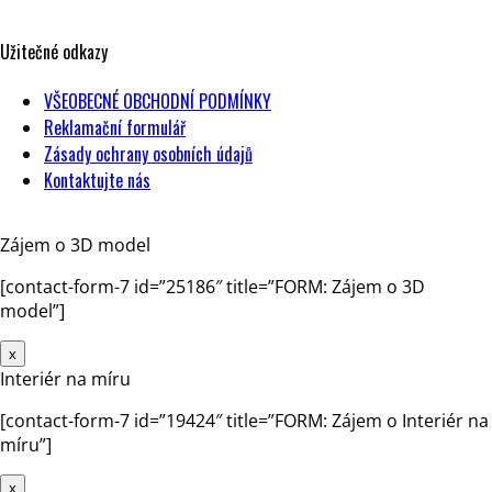
DIČ: CZ17604443
Užitečné odkazy
VŠEOBECNÉ OBCHODNÍ PODMÍNKY
Reklamační formulář
Zásady ochrany osobních údajů
Kontaktujte nás
Zájem o 3D model
[contact-form-7 id=”25186″ title=”FORM: Zájem o 3D
model”]
x
Interiér na míru
[contact-form-7 id=”19424″ title=”FORM: Zájem o Interiér na
míru”]
x