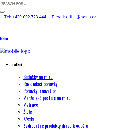
Tel: +420 602 723 444
E-mail: office@nesia.cz
Menu
Bydlení
Sedačky na míru
Rozkládací pohovky
Pohovky Innovation
Manželské postele na míru
Matrace
Židle
Křesla
Zvýhodněné produkty ihned k odběru