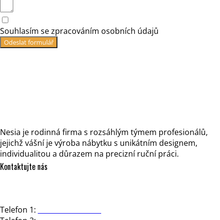
Souhlasím se zpracováním osobních údajů
Odeslat formulář
Nesia je rodinná firma s rozsáhlým týmem profesionálů,
jejichž vášní je výroba nábytku s unikátním designem,
individualitou a důrazem na precizní ruční práci.
Kontaktujte nás
NESIA design, s.r.o.
Strakonická 3363/2d, 150 00 Praha 5
Telefon 1:
+420 602 723 444