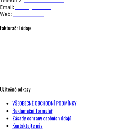
Telefon 2:
+420 602 281 391
Email:
office@nesia.cz
Web:
www.nesia.cz
Fakturační údaje
NESIA design, s.r.o.
Strakonická 3363/2d
150 00 Praha 5
Česká republika
IČO: 17604443
DIČ: CZ17604443
Užitečné odkazy
VŠEOBECNÉ OBCHODNÍ PODMÍNKY
Reklamační formulář
Zásady ochrany osobních údajů
Kontaktujte nás