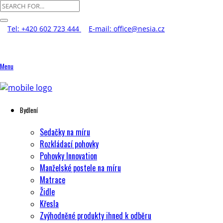
Tel: +420 602 723 444
E-mail: office@nesia.cz
Menu
Bydlení
Sedačky na míru
Rozkládací pohovky
Pohovky Innovation
Manželské postele na míru
Matrace
Židle
Křesla
Zvýhodněné produkty ihned k odběru