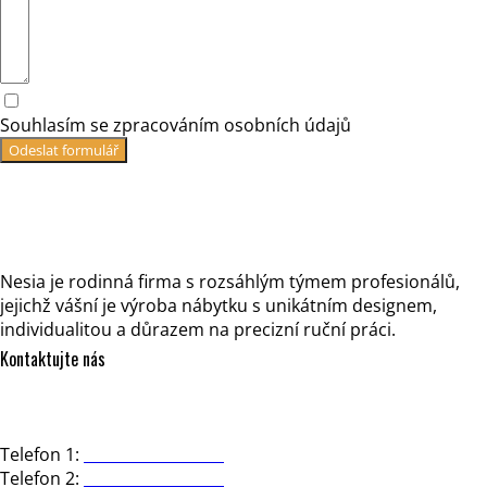
Souhlasím se zpracováním osobních údajů
Odeslat formulář
Nesia je rodinná firma s rozsáhlým týmem profesionálů,
jejichž vášní je výroba nábytku s unikátním designem,
individualitou a důrazem na precizní ruční práci.
Kontaktujte nás
NESIA design, s.r.o.
Strakonická 3363/2d, 150 00 Praha 5
Telefon 1:
+420 602 723 444
Telefon 2:
+420 602 281 391