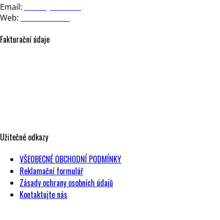
Email:
office@nesia.cz
Web:
www.nesia.cz
Fakturační údaje
NESIA design, s.r.o.
Strakonická 3363/2d
150 00 Praha 5
Česká republika
IČO: 17604443
DIČ: CZ17604443
Užitečné odkazy
VŠEOBECNÉ OBCHODNÍ PODMÍNKY
Reklamační formulář
Zásady ochrany osobních údajů
Kontaktujte nás