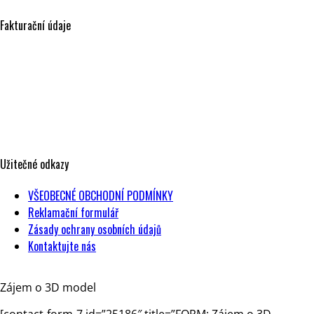
Fakturační údaje
NESIA design, s.r.o.
Strakonická 3363/2d
150 00 Praha 5
Česká republika
IČO: 17604443
DIČ: CZ17604443
Užitečné odkazy
VŠEOBECNÉ OBCHODNÍ PODMÍNKY
Reklamační formulář
Zásady ochrany osobních údajů
Kontaktujte nás
Zájem o 3D model