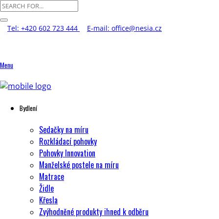
Tel: +420 602 723 444
E-mail: office@nesia.cz
Menu
Bydlení
Sedačky na míru
Rozkládací pohovky
Pohovky Innovation
Manželské postele na míru
Matrace
Židle
Křesla
Zvýhodněné produkty ihned k odběru