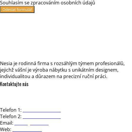
Souhlasím se zpracováním osobních údajů
Odeslat formulář
Nesia je rodinná firma s rozsáhlým týmem profesionálů,
jejichž vášní je výroba nábytku s unikátním designem,
individualitou a důrazem na precizní ruční práci.
Kontaktujte nás
NESIA design, s.r.o.
Strakonická 3363/2d, 150 00 Praha 5
Telefon 1:
+420 602 723 444
Telefon 2:
+420 602 281 391
Email:
office@nesia.cz
Web:
www.nesia.cz